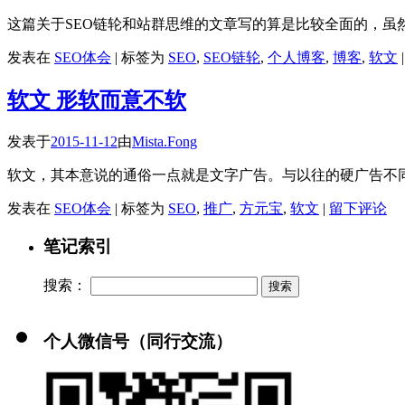
这篇关于SEO链轮和站群思维的文章写的算是比较全面的，虽
发表在
SEO体会
|
标签为
SEO
,
SEO链轮
,
个人博客
,
博客
,
软文
|
软文 形软而意不软
发表于
2015-11-12
由
Mista.Fong
软文，其本意说的通俗一点就是文字广告。与以往的硬广告不
发表在
SEO体会
|
标签为
SEO
,
推广
,
方元宝
,
软文
|
留下评论
笔记索引
搜索：
个人微信号（同行交流）