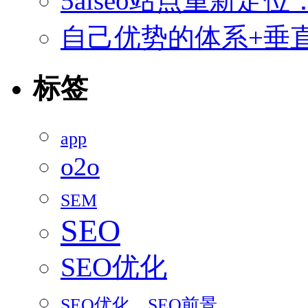
5aiseo站点重新
自己优势的体系+垂直
标签
app
o2o
SEM
SEO
SEO优化
SEO优化，SEO前景