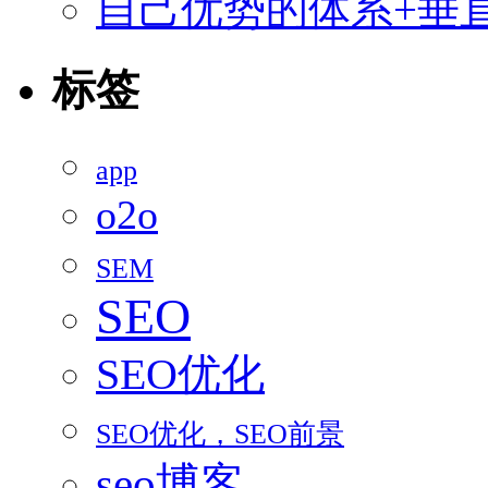
自己优势的体系+垂直
标签
app
o2o
SEM
SEO
SEO优化
SEO优化，SEO前景
seo博客