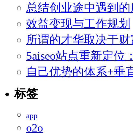
总结创业途中遇到的
效益变现与工作规划
所谓的才华取决于财
5aiseo站点重新
自己优势的体系+垂直
标签
app
o2o