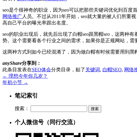
seo是个很神奇的职业，因为seo可以把那些关键词优化到百度
网络推广
人员。不过从2011年开始，seo就大量的被人们所
高自己平台的曝光率跟出名度。
seo的职业出现后，就先后出现了白帽seo跟黑帽seo，这
势。这个需要看各个行业之间的需求，如果你是正规网站，需要
这两种方式到如今已经混淆了，因为做白帽有时候需要用到黑
anyShare
分享到：
此条目发表在
SEO体会
分类目录，贴了
关键词
,
白帽SEO
,
网络
←
理想今年你几岁？
年初小节
→
笔记索引
搜索：
个人微信号（同行交流）