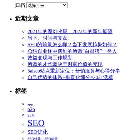
归档
近期文章
2021年的魔幻收尾，2022年的新年展望
当下、时间与复盘.
SEO的前景怎么样？当下发展趋势如何？
总结创业途中遇到的所谓”白眼狼”一类人
效益变现与工作规划
所谓的才华取决于财富价值的变现
5aiseo站点重新定位：营销服务与心得分享
自己优势的体系+垂直化细分=2021活着
标签
app
o2o
SEM
SEO
SEO优化
SEO优化，SEO前景