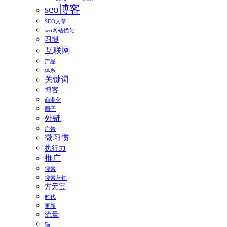
seo博客
SEO文章
seo网站优化
习惯
互联网
产品
体系
关键词
博客
商业化
圈子
外链
广告
微习惯
执行力
推广
搜索
搜索营销
方元宝
时代
更新
流量
猫