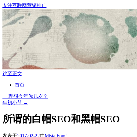
专注互联网营销推广
跳至正文
首页
←
理想今年你几岁？
年初小节
→
所谓的白帽SEO和黑帽SEO
发表于
2017-02-22
由
Mista.Fong