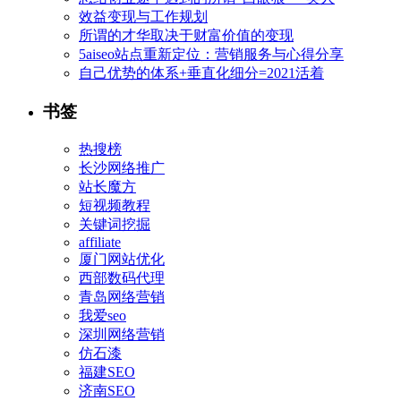
效益变现与工作规划
所谓的才华取决于财富价值的变现
5aiseo站点重新定位：营销服务与心得分享
自己优势的体系+垂直化细分=2021活着
书签
热搜榜
长沙网络推广
站长魔方
短视频教程
关键词挖掘
affiliate
厦门网站优化
西部数码代理
青岛网络营销
我爱seo
深圳网络营销
仿石漆
福建SEO
济南SEO